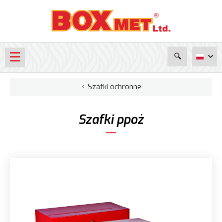
Szafki ochronne
Hydranty wewnętrzne
Szafki ppoż
Szafki ochronne
Szafki gazowe i inne
Gaśnice
Puszki instalacyjne
Klapy dymowe