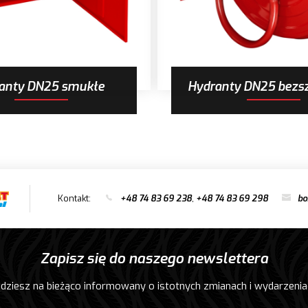
anty DN25 smukłe
Hydranty DN25 bezs
Kontakt:
+48 74 83 69 238
,
+48 74 83 69 298
bo
Zapisz się do naszego newslettera
dziesz na bieżąco informowany o istotnych zmianach i wydarzenia