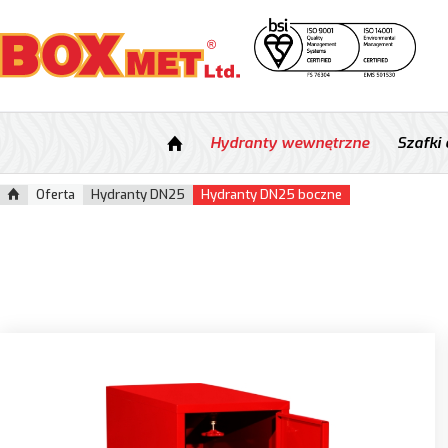
Hydranty wewnętrzne
Szafki
Oferta
Hydranty DN25
Hydranty DN25 boczne