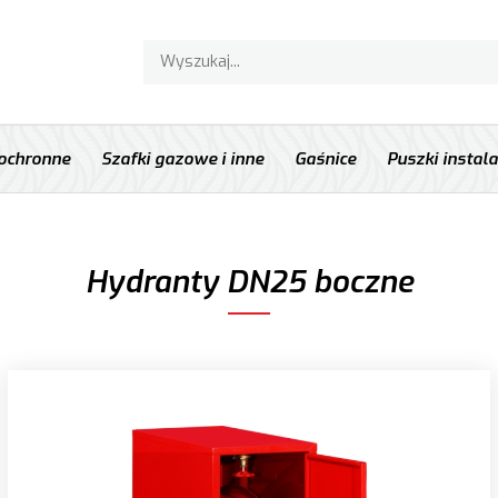
 ochronne
Szafki gazowe i inne
Gaśnice
Puszki instal
Hydranty DN25 boczne