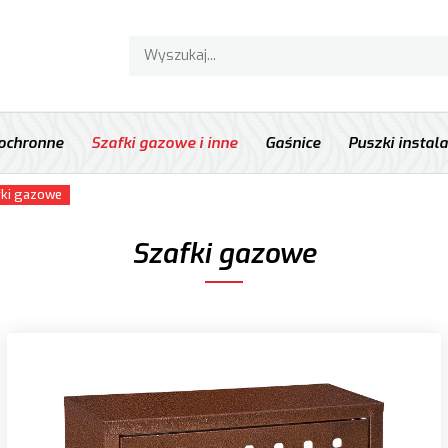
 ochronne
Szafki gazowe i inne
Gaśnice
Puszki instal
fki gazowe
Szafki gazowe