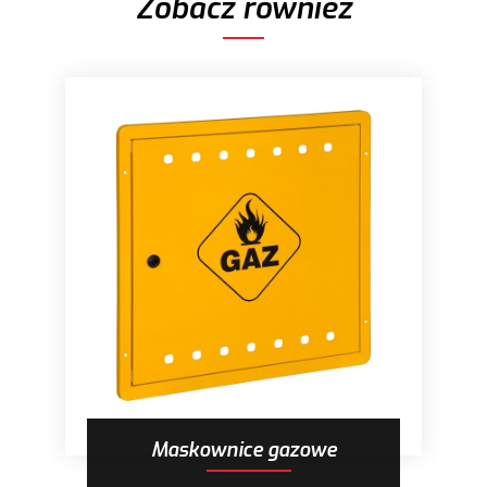
Zobacz również
Maskownice gazowe