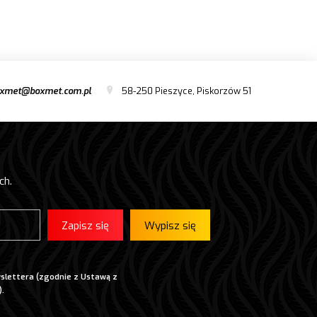
xmet@boxmet.com.pl
58-250 Pieszyce, Piskorzów 51
ch.
Zapisz się
Wypisz się
slettera (zgodnie z Ustawą z
).