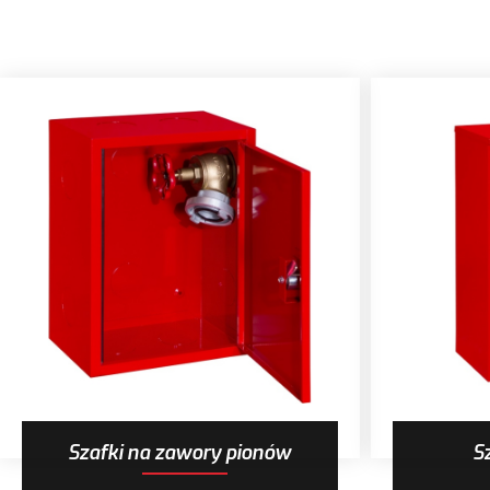
Szafki na zawory pionów
S