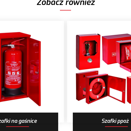
Zobacz również
zafki na gaśnice
Szafki ppoż