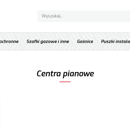
 ochronne
Szafki gazowe i inne
Gaśnice
Puszki instal
Centra pianowe