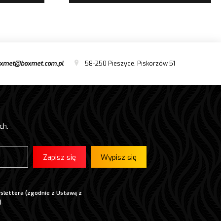
xmet@boxmet.com.pl
58-250 Pieszyce, Piskorzów 51
ch.
Zapisz się
Wypisz się
slettera (zgodnie z Ustawą z
).