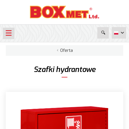
Oferta
Hydranty wewnętrzne
Szafki hydrantowe
Szafki ochronne
Szafki gazowe i inne
Gaśnice
Puszki instalacyjne
Klapy dymowe